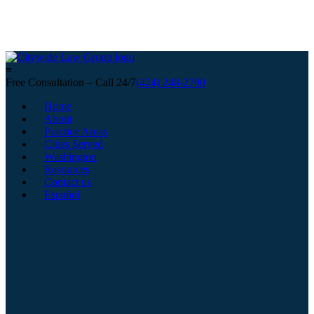
≡
Free Consultation – Call 24/7
(424) 248-2700
Home
About
Practice Areas
Cities Served
Washington
Resources
Contact us
Español