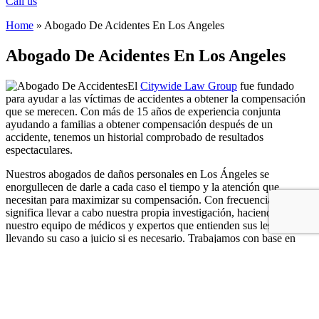
Call us
Home
»
Abogado De Acidentes En Los Angeles
Abogado De Acidentes En Los Angeles
El
Citywide Law Group
fue fundado
para ayudar a las víctimas de accidentes a obtener la compensación
que se merecen. Con más de 15 años de experiencia conjunta
ayudando a familias a obtener compensación después de un
accidente, tenemos un historial comprobado de resultados
espectaculares.
Nuestros abogados de daños personales en Los Ángeles se
enorgullecen de darle a cada caso el tiempo y la atención que
necesitan para maximizar su compensación. Con frecuencia esto
significa llevar a cabo nuestra propia investigación, haciendo uso de
nuestro equipo de médicos y expertos que entienden sus lesiones, y
llevando su caso a juicio si es necesario. Trabajamos con base en
honorarios condicionales, lo cual significa que no nos paga nada al
menos que ganemos.
Dependiendo de las circunstancias, usted puede tener una demanda
de daños personales que podrá permitirle recuperarse de un daño
físico, salarios perdidos, dolor y sufrimiento. Si un ser querido murió